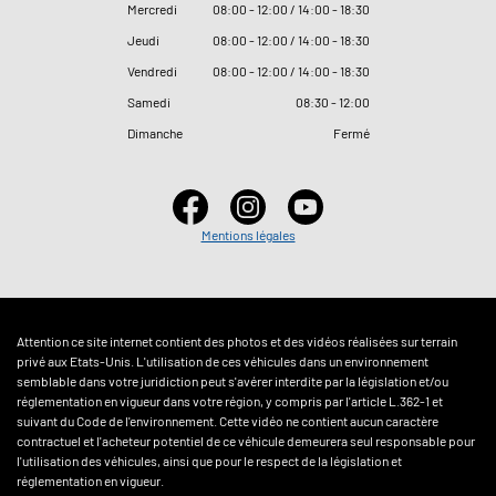
Mercredi
08
:
00 - 12
:
00 / 14
:
00 - 18
:
30
Jeudi
08
:
00 - 12
:
00 / 14
:
00 - 18
:
30
Vendredi
08
:
00 - 12
:
00 / 14
:
00 - 18
:
30
Samedi
08
:
30 - 12
:
00
Dimanche
Fermé
Mentions légales
Attention ce site internet contient des photos et des vidéos réalisées sur terrain
privé aux Etats-Unis. L'utilisation de ces véhicules dans un environnement
semblable dans votre juridiction peut s'avérer interdite par la législation et/ou
réglementation en vigueur dans votre région, y compris par l'article L.362-1 et
suivant du Code de l'environnement. Cette vidéo ne contient aucun caractère
contractuel et l'acheteur potentiel de ce véhicule demeurera seul responsable pour
l'utilisation des véhicules, ainsi que pour le respect de la législation et
réglementation en vigueur.